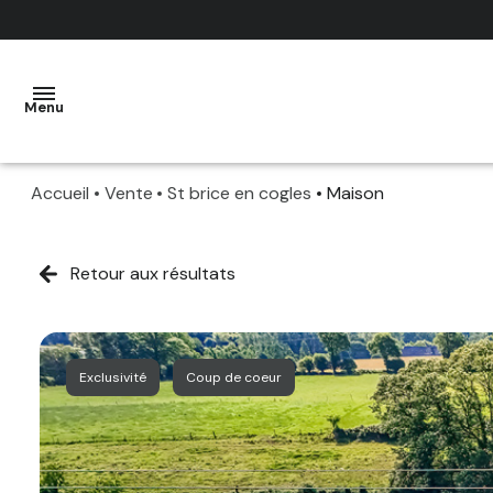
Menu
Accueil
Vente
St brice en cogles
Maison
ACHETER
LOUER
Retour aux résultats
NOS
VENDRE
SERVICES
GESTION
ESTIMATION
Exclusivité
Coup de coeur
LOCATIVE
OFFERTE
QUI
OFF
NOUS
MARKET