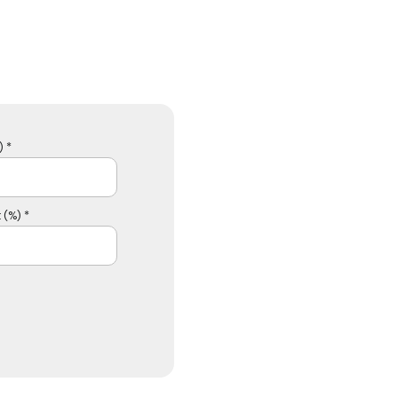
 *
 (%) *