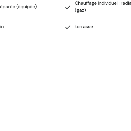
Chauffage individuel : radi
séparée (équipée)
(gaz)
in
terrasse