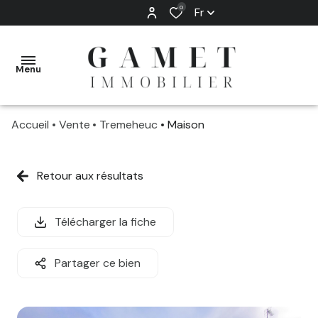
0
Fr
Menu
Accueil
Vente
Tremeheuc
Maison
ACHETER
LOUER
Retour aux résultats
NOS
VENDRE
SERVICES
Télécharger la fiche
GESTION
ESTIMATION
LOCATIVE
OFFERTE
Partager ce bien
QUI
OFF
NOUS
MARKET