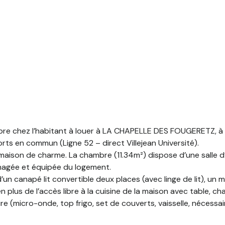
 chez l’habitant à louer à LA CHAPELLE DES FOUGERETZ, à p
rts en commun (Ligne 52 – direct Villejean Université).
maison de charme. La chambre (11.34m²) dispose d’une salle d
nagée et équipée du logement.
n canapé lit convertible deux places (avec linge de lit), un m
en plus de l’accès libre à la cuisine de la maison avec table, 
ire (micro-onde, top frigo, set de couverts, vaisselle, nécessa
le besoin du locataire.