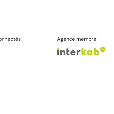
onnectés
Agence membre
n du site
Admin
CGV
Politique de confidentialité
Polit