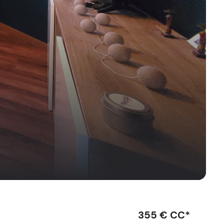
355 € CC*