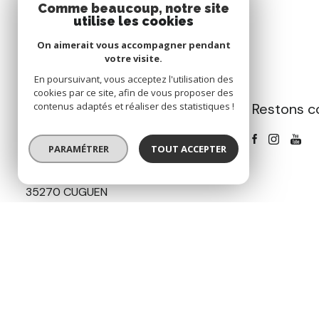
Comme beaucoup, notre site
utilise les cookies
On aimerait vous accompagner pendant
votre visite.
En poursuivant, vous acceptez l'utilisation des
cookies par ce site, afin de vous proposer des
Restons c
contenus adaptés et réaliser des statistiques !
GAMET IMMOBILIER
07 65 25 67 15
PARAMÉTRER
TOUT ACCEPTER
contact@gametimmobilier.com
5 RUE DES 3 CROIX
35270 CUGUEN
Nos honoraires
Nos partenaires
Mentions légales
Pla
Cookies
© 2026 | Tous droits réservés