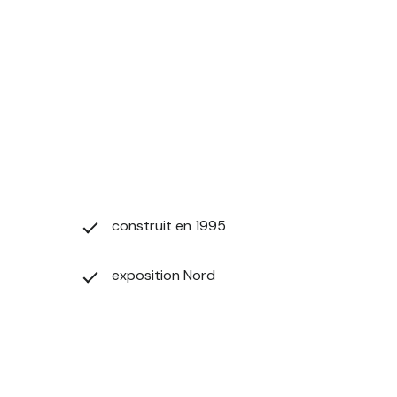
 DOL DE BRETAGNE et alentours au 07 65 25 67 15
chaude, l'eau froide, l'électricité, accès internet.
construit en 1995
exposition Nord