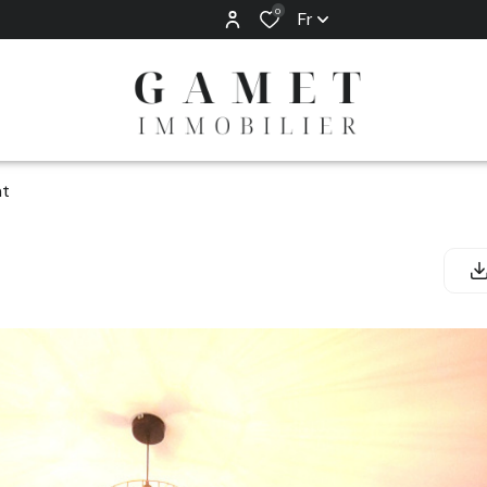
0
Fr
t