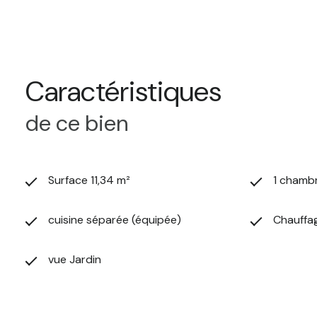
Réservez votre visite auprès de GAMET IMMOBILIER, ag
Loyer Charges Comprises : 355 euros dont charges locative
Dépôt de garantie : 322.50 euros
Honoraires part locataire : 124.74 euros TTC dont 34.02 
Caractéristiques
de ce bien
Surface 11,34 m²
1 chamb
cuisine séparée (équipée)
Chauffag
vue Jardin