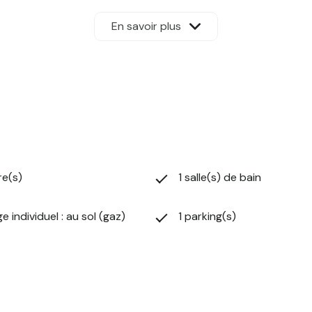
ence immobilière digitale à RENNES, SAINT MALO, COMBOURG,
s : 32.50 euros / mois (forfait) comprenant le chauffage, l'eau 
En savoir plus
euros TTC d'honoraires d'état des lieux.
re(s)
1 salle(s) de bain
e individuel : au sol (gaz)
1 parking(s)