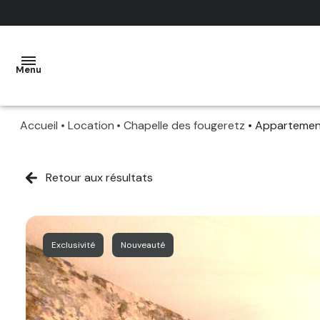
Menu
Accueil
Location
Chapelle des fougeretz
Appartemen
ACHETER
LOUER
Retour aux résultats
NOS
VENDRE
SERVICES
GESTION
ESTIMATION
Exclusivité
Nouveauté
LOCATIVE
OFFERTE
QUI
OFF
NOUS
MARKET